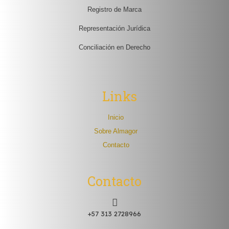
Registro de Marca
Representación Jurídica
Conciliación en Derecho
Links
Inicio
Sobre Almagor
Contacto
Contacto
+57 313 2728966